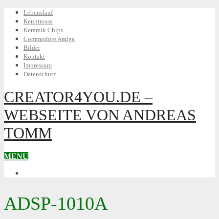
Lebenslauf
Kenntnisse
Keramik Chips
Commodore Amiga
Bilder
Kontakt
Impressum
Datenschutz
CREATOR4YOU.DE –
WEBSEITE VON ANDREAS
TOMM
MENU
BEITRÄGE
ADSP-1010A